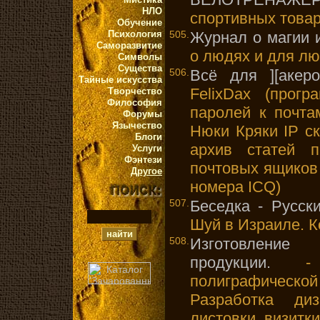
НЛО
спортивных това
Обучение
Психология
505.
Журнал о магии 
Саморазвитие
о людях и для л
Символы
Существа
506.
Всё для ][акеро
Тайные искусства
FelixDax (прог
Творчество
Философия
паролей к почт
Форумы
Язычество
Нюки Кряки IP с
Блоги
архив статей 
Услуги
Фэнтези
почтовых ящиков
Другое
номера ICQ)
507.
Беседка - Русск
Шуй в Израиле. К
508.
Изготовление 
продукции.
- И
полиграфической 
Разработка диз
листовки, визитки