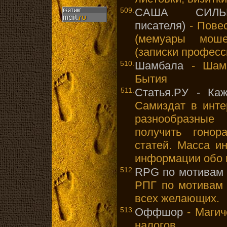
509.
САША СИЛЬВЕ
писателя)
- Пове
(мемуары моше
(записки професс
510.
Шамбала
- Шамб
Бытия
511.
Статья.РУ - Ка
Самиздат в инте
разнообразные
получить гоно
статей. Масса и
информации обо в
512.
RPG по мотивам 
РПГ по мотивам 
всех желающих.
513.
Оффшор
- Магич
налогов