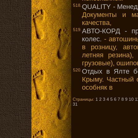
518.
QUALITY - Менед
Документы и м
качества,
519.
АВТО-КОРД - пр
колес.
- автошин
в розницу, авт
летняя резина),
грузовые), ошипо
520.
Отдых в Ялте бе
Крыму. Частный 
особняк в
Страницы:
1
2
3
4
5
6
7
8
9
10
1
31