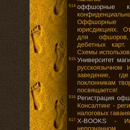
514.
оффшорные ко
конфиденциальн
Оффшорные 
юрисдикциях. От
для офшоров,
дебетных карт.
Схемы использов
515.
Университет маги
русскоязычном 
заведение, гд
поклонникам тво
посвящается!
516.
Регистрация оф
Консалтинг - ре
налоговых гаваня
517.
X-BOOKS
- Инт
непознанном