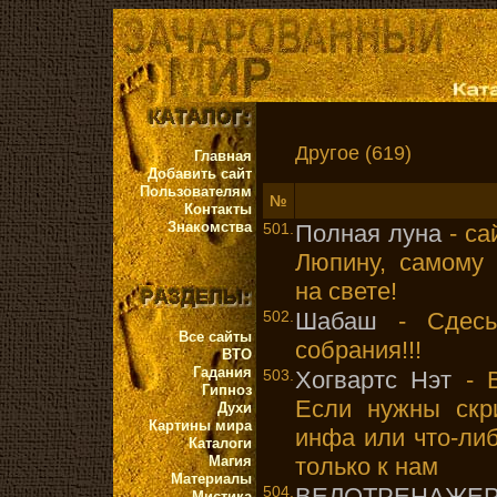
Другое (619)
Главная
Добавить сайт
Пользователям
№
Контакты
Знакомства
501.
Полная луна
- са
Люпину, самому 
на свете!
502.
Шабаш
- Сдесь
Все сайты
собрания!!!
ВТО
Гадания
503.
Хогвартс Нэт
- В
Гипноз
Если нужны скри
Духи
Картины мира
инфа или что-ли
Каталоги
Магия
только к нам
Материалы
504.
ВЕЛОТРЕНАЖЕ
Мистика