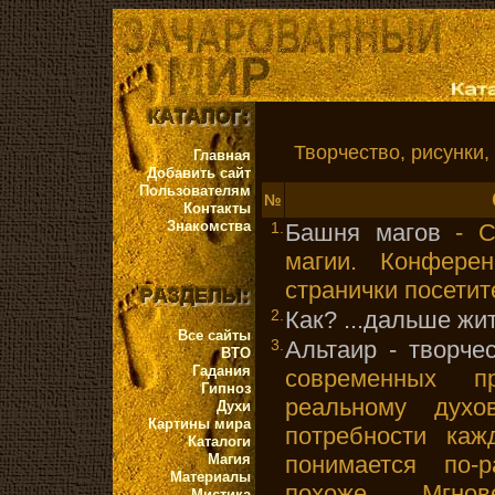
Творчество, рисунки, 
Главная
Добавить сайт
Пользователям
№
Контакты
Знакомства
1.
Башня магов
- С
магии. Конферен
странички посетит
2.
Как? ...дальше жит
Все сайты
3.
Альтаир - творче
ВТО
Гадания
современных п
Гипноз
реальному духо
Духи
Картины мира
потребности каж
Каталоги
Магия
понимается по-р
Материалы
похоже. Мгнов
Мистика