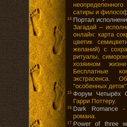
неопределенног
сатиры и филосо
14.
Портал исполнени
Загадай – исполн
онлайн: карта со
цветик семицвет
желаний) с сохр
ритуалы, симорон
хозяином жизн
Бесплатные кон
экстрасенса. О
"особенных деток"
15.
Форум Четырёх О
Гарри Поттеру.
16.
Dark Romance
- 
романа.
17.
Power of three wi