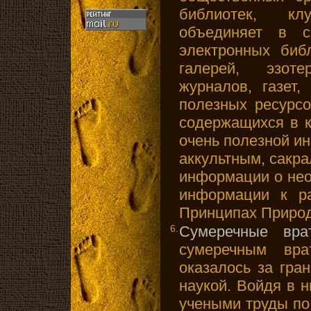
библиотек, кл
объединяет в с
электронных библ
галерей, эзоте
журналов, газет,
полезных ресурс
содержащихся в к
очень полезной и
аккультным, сакр
информации о нео
информации к р
Принципах Природ
6.
Сумеречные вра
сумеречным вра
оказалось за гра
наукой. Войдя в 
учеными труды по