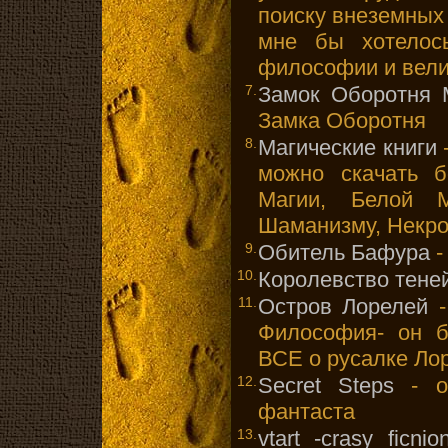
поиску внеземных 
мне бы хотелос
философии и вели
7.
Замок Оборотня 
Замка Оборотня
8.
Магические книги
-
можно скачать б
Магии, Белой Ма
Шаманизму, Некро
9.
Обитель Бафура
-
10.
Королевство тене
11.
Остров Лорелей
-
Философия- он б
ВСЕ о русалке Ло
12.
Secret Steps
- оф
фантаста
13.
vtart -crasy ficnio