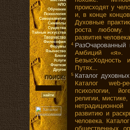
НЛО
происходят у чел
Обучение
и, в конце концо
Психология
Саморазвитие
Духовные практи
Символы
Существа
роста любому. 
Тайные искусства
развития человека
Творчество
Философия
4.
РазОчарованный 
Форумы
Язычество
Амбиций «я». 
Блоги
БезысХодность 
Услуги
Фэнтези
Путях...
Другое
5.
Каталог духовных
Каталог web-р
психологии, йог
религии, мистике,
нетрадиционно
развитию и раск
человека. Катало
общественных ор