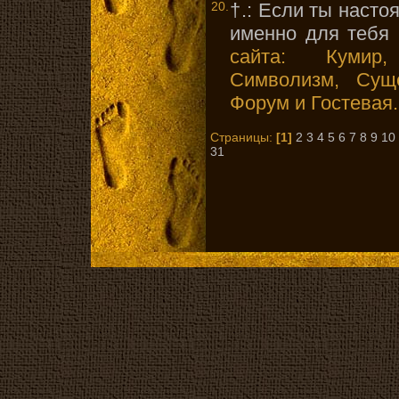
20.
†.: Если ты насто
именно для тебя 
сайта: Кумир,
Символизм, Суще
Форум и Гостевая.
Страницы:
[1]
2
3
4
5
6
7
8
9
10
31