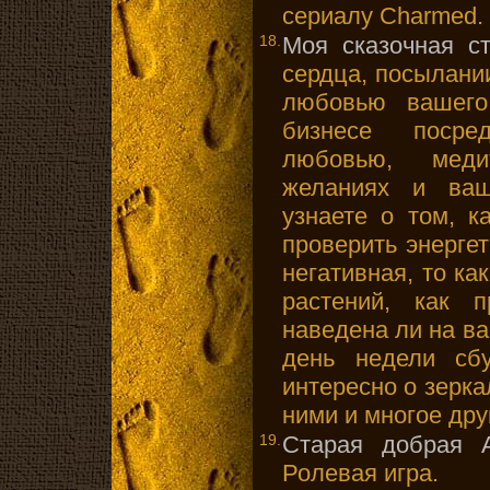
сериалу Charmed.
18.
Моя сказочная с
сердца, посылани
любовью вашего
бизнесе посре
любовью, меди
желаниях и ваш
узнаете о том, к
проверить энерге
негативная, то ка
растений, как 
наведена ли на вас
день недели сбу
интересно о зерк
ними и многое дру
19.
Старая добрая 
Ролевая игра.