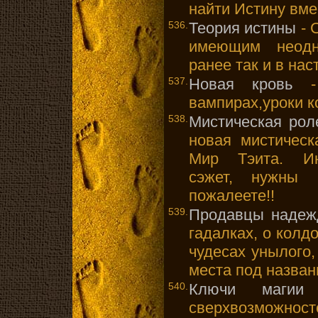
найти Истину вме
536.
Теория истины
- 
имеющим неодн
ранее так и в на
537.
Новая кровь
- 
вампирах,уроки к
538.
Мистическая рол
новая мистическ
Мир Тэита. Ин
сэжет, нужны 
пожалеете!!
539.
Продавцы наде
гадалках, о колд
чудесах унылого,
места под назван
540.
Ключи магии 
сверхвозможност