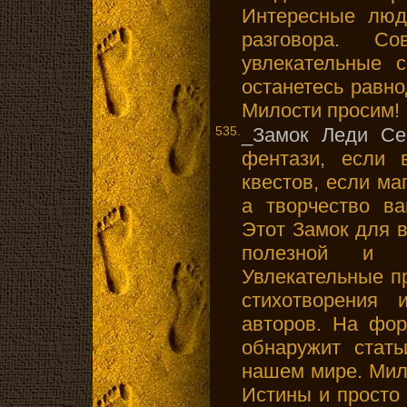
Интересные люд
разговора. Со
увлекательные 
останетесь равн
Милости просим!
535.
_Замок Леди Се
фентази, если 
квестов, если ма
а творчество в
Этот Замок для в
полезной и и
Увлекательные п
стихотворения 
авторов. На фор
обнаружит стать
нашем мире. Мил
Истины и просто