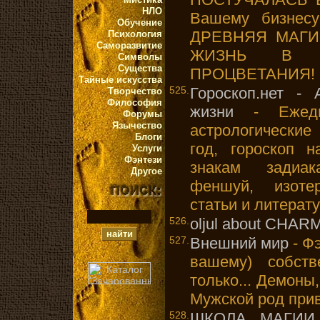
НЛО
Вашему бизнес
Обучение
ДРЕВНЯЯ МАГИ
Психология
Саморазвитие
ЖИЗНЬ В 
Символы
Существа
ПРОЦВЕТАНИЯ!
Тайные искусства
525.
Гороскоп.нет - 
Творчество
Философия
жизни
- Ежедн
Форумы
Язычество
астрологические 
Блоги
год, гороскоп н
Услуги
Фэнтези
знакам задиак
Другое
феншуй, изотер
статьи и литерат
526.
oljul about CHA
527.
Внешний мир
- Ф
вашему) собств
только... Демоны
Мужской род прив
528.
ШКОЛА МАГИИ