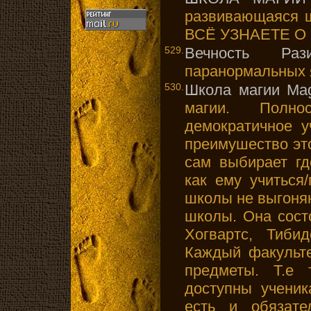
развивающаяся 
ВСЁ УЗНАЕТЕ О
529.
Вечность Раз
паранормальных 
530.
Школа магии Mag
магии. Полно
демократичное у
преимушество эт
сам выбирает гд
как ему учиться/
школы не выгоняю
школы. Она сост
Хогвартс, Тиби
Каждый факульте
предметы. Т.е
доступны ученик
есть и обязате