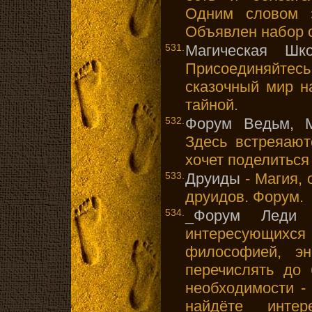
Одним словом з
Объявлен набор 
531.
Магическая Шк
Присоединяйтес
сказочный мир н
тайной.
532.
Форум Ведьм, М
Здесь встреяают
хочет поделитьс
533.
Друиды
- Магия, 
друидов. Форум.
534.
_Форум Леди 
интересующихс
философией, эне
перечислять до 
необходимости -
найдёте интер