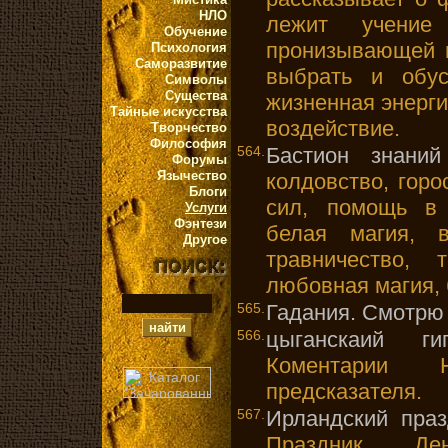
НЛО
лежит учение
Обучение
пронизывающей в
Психология
Саморазвитие
выбрать и обус
Символы
Существа
жизненная энерг
Тайные искусства
воздействие.
Творчество
Философия
564.
Бастион знаний
Форумы
Язычество
колдовство, горо
Блоги
сил, помощь в 
Услуги
Фэнтези
белая магия, в
Другое
травничество, 
любовная магия, 
565.
Гадания. Смотрю
566.
цыганскаий гип
Коментарии Н
предсказателя.
567.
Ирландский праз
Праздник Де