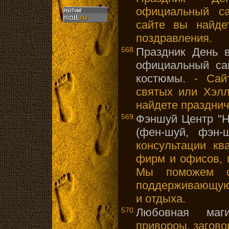
официальный с
сайте вы найде
поздравления.
568.
Праздник День в
официальный сай
костюмы.
- Сайт
святых или Хэлл
найдете празднич
569.
Фэншуй Центр "Н
(фен-шуй, фэн-
консультации кв
фирм и офисов, 
Мы поможем со
поддерживающую 
и отдыха.
570.
Любовная маг
привороы, загово