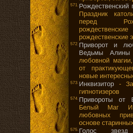
571.
Рождественский 
Праздник катол
перед Рожд
рождественские
рождественские 
572.
Приворот и лю
Ведьмы Алины
любовной магии,
от практикующе
новые интересные
573.
Инквизитор
- Защ
гипнотизеров
574.
Привороты от 
Белый Маг Иг
любовных прив
основе старинны
575.
Голос звезд
-