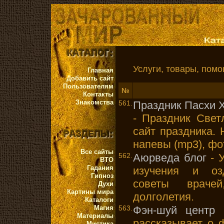
Услуги, товары, помощ
Главная
Добавить сайт
Пользователям
№
Контакты
Знакомства
561.
Праздник Пасхи Х
- Праздник Свет
сайт праздника.
напевы (mp3), фо
Все сайты
562.
Аюрведа блог
- 
ВТО
Гадания
изучения и озд
Гипноз
советы враче
Духи
Картины мира
долголетия.
Каталоги
Магия
563.
Фэн-шуй центр
Материалы
рассказывает о 
Мистика