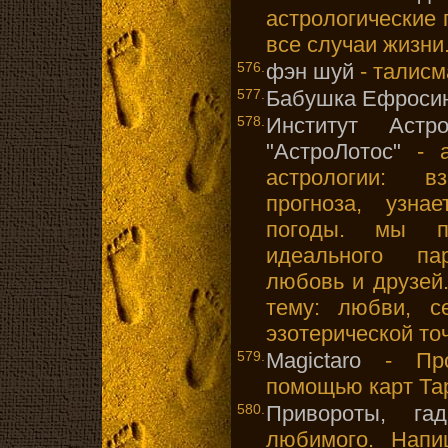
астрологические 
все случаи жизни
576.
фэн шуй
- талис
577.
Бабушка Ефросин
578.
Институт Астро
"АстроЛотос"
- as
астрологии: в
прогноза, узна
погоды. мы п
идеального па
любовь и друзей
тему: любви, с
эзотерической то
579.
Magictaro
- Прог
помощью карт Тар
580.
Привороты, гад
любимого. Нап