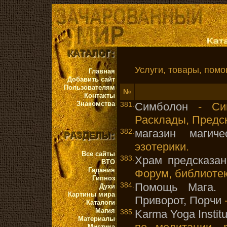
Услуги, товары, помощ
Главная
Добавить сайт
Пользователям
№
Контакты
Знакомства
381.
Симболон
- Сим
Расклады, Предс
382.
магазин магиче
эзотерики.
Все сайты
383.
Храм предсказан
ВТО
Гадания
Форум, библиотек
Гипноз
384.
Помощь Мага. П
Духи
Картины мира
Приворот, Порчи
-
Каталоги
Магия
385.
Karma Yoga Instit
Материалы
Мистика