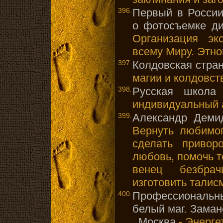
396.
Первый в России
о фотосъемке ди
Организация эк
всему Миру. Этно
397.
Колдовская стран
магии и колдовст
398.
Русская школа 
индивидуальный 
399.
Александр Деми
Вернуть любимог
сделать привор
любовь, помочь те
венец безбрач
изготовить талисм
400.
Профессиональ
белый маг. Зама
. Москва
- Энерге