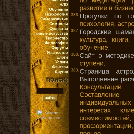
по медитации, р
НЛО
развитие в бизне
Обучение
Психология
386.
Прогулки по го
Саморазвитие
психология, астро
Символы
Существа
387.
Городские шаман
Тайные искусства
Творчество
культура, книги
Философия
обучение.
Форумы
Язычество
388.
Сайт о методике
Блоги
ступени.
Услуги
Фэнтези
389.
Страница астро
Другое
Выполнение расч
Консультации
Составление
индивидуальных 
интересах кли
совместимо
профориентаци
прочее.