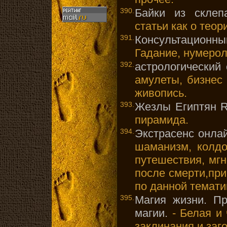
390.
Байки из склеп
статьи как о теор
391.
Консультационн
Гадание, нумерол
392.
астрологический 
амулеты, бизнес 
живопись.
393.
Жезлы Египтян 
пирамида.
394.
Экстрасенс онла
шаманизм, колдо
путешествия, мгн
после смерти,пр
по данной темати
395.
Магия жизни. Пр
магии.
- Белая и 
заклинания и заг