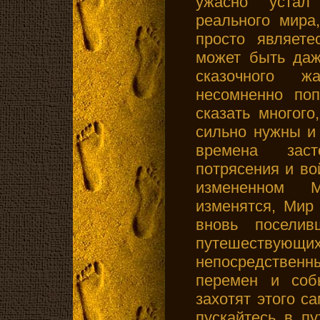
ужасно устал
реального мира
просто являет
может быть да
сказочного 
несомненно поп
сказать многого
сильно нужны и
времена зас
потрясения и во
измененном 
изменятся, Мир
вновь поселив
путешеству
непосредствен
перемен и соб
захотят этого с
пускайтесь в п