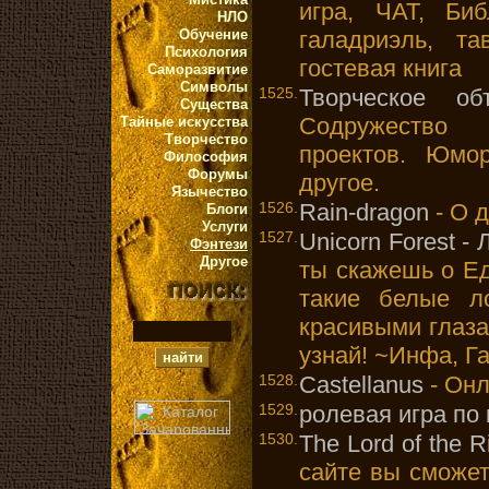
игра, ЧАТ, Биб
НЛО
Обучение
галадриэль, та
Психология
гостевая книга
Саморазвитие
Символы
1525.
Творческое об
Существа
Содружество 
Тайные искусства
Творчество
проектов. Юмор
Философия
Форумы
другое.
Язычество
1526.
Rain-dragon
- О д
Блоги
Услуги
1527.
Unicorn Forest -
Фэнтези
Другое
ты скажешь о Еди
такие белые л
красивыми глазам
узнай! ~Инфа, Г
1528.
Castellanus
- Онл
1529.
ролевая игра по
1530.
The Lord of the 
сайте вы сможе