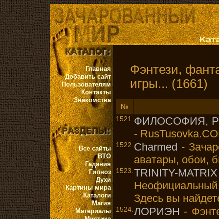
Фэнтези, фанта
Главная
Добавить сайт
игры... (1661)
Пользователям
Контакты
Знакомства
№
1521.
ФИЛОСОФИЯ, 
- RusTusovka.C
1522.
Charmed
- Зачар
Все сайты
ВТО
аватары, обои, б
Гадания
1523.
TRINITY-MATR
Гипноз
Духи
Неофициальный 
Картины мира
Каталоги
Здесь вы найдете
Магия
1524.
ЛОРИЭН
- Фэнте
Материалы
Мистика