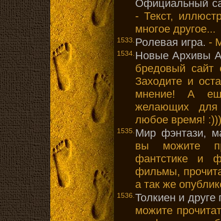
Официальный са
- Текст, иллюст
многое другое...
1533.
Ролевая игра.
- 
1534.
Новые Архивы А
бредовый сайт 
Заходите и ост
мнение! А е
желающих для 
любое время! :))
1535.
Мир фэнтази, м
вы можите п
фантстике и ф
фильмы, прочита
а так же опублик
1536.
Толкиен и друге
можите прочита