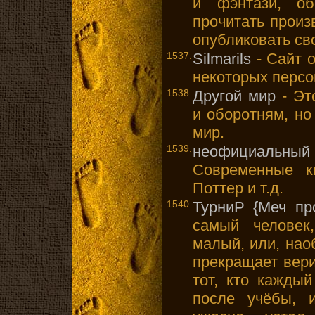
и фэнтази, об
прочитать произ
опубликовать св
1537.
Silmarils
- Сайт о
некоторых персо
1538.
Другой мир
- Эт
и оборотням, но
мир.
1539.
неофициальный
Современные к
Поттер и т.д.
1540.
ТурниР {Меч пр
самый человек
малый, или, нао
прекращает вери
тот, кто кажды
после учёбы, 