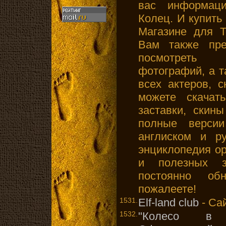
вас информац
Колец. И купить
Магазине для Т
Вам также пре
посмотреть 
фотографий, а 
всех актеров, 
можете скачат
заставки, ски
полные версии
англиском и р
энциклопедия о
и полезных з
постоянно обн
пожалеете!
1531.
Elf-land club
- Сай
1532.
"Колесо в 