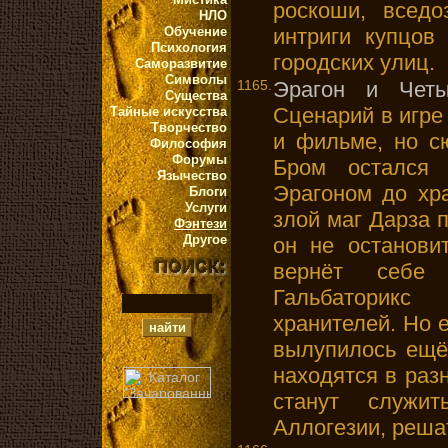
роскоши, вседо
НЛО
Обучение
интриги купцов
Психология
городских улиц.
Саморазвитие
Символы
1165.
Эрагон и Четы
Существа
Сценарий в игре
Тайные искусства
Творчество
и фильме, но сю
Философия
Форумы
Бром остался
Язычество
Эрагоном до хра
Блоги
Услуги
злой маг Дарза п
Фэнтези
Другое
он не останови
вернёт себе
Гальбаторикс
хранителей. Но е
вылупилось ещё 
находятся в раз
станут служит
Аллогезии, реша