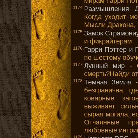
мирам Гарри Пот
1174.
Размышления Д
Когда уходит мо
Мысли Дракона, 
1175.
Замок Страмони
и фикрайтерам
1176.
Гарри Поттер и 
по шестому обуч
1177.
Лунный мир
- С
смерть?Найди от
1178.
Тёмная Земля
-
безгранична, гд
коварные заго
выживает силь
сырая могила, ес
Отчаянные при
любовные интриги
1179.