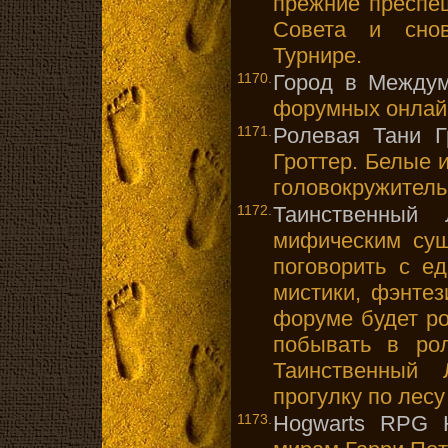
прежние преспеш
Совета и сно
Турнире.
1170.
Город в Между
форумных онлайн
1171.
Ролевая Тани Г
Гроттер. Белые 
головокружитель
1172.
Таинственный 
мифическим сущ
поговорить с е
мистики, фэнтез
форуме будет ро
побывать в рол
Таинственный
прогулку по лесу
1173.
Hogwarts RPG