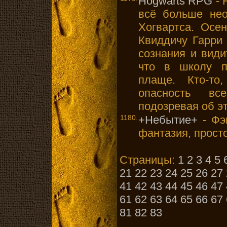
Hogwarts RPG
- 
всё больше нео
Хогвартса. Осе
Квиддичу Гарри 
сознания и види
что в школу п
плаще. Кто-то
опасность вс
подозревая об э
1180.
+Небытие+
- Фэ
фантазия, просто
Страницы:
1
2
3
4
5
21
22
23
24
25
26
27
41
42
43
44
45
46
47
61
62
63
64
65
66
67
81
82
83