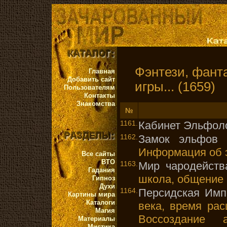
Фэнтези, фанта
Главная
Добавить сайт
игры... (1659)
Пользователям
Контакты
Знакомства
№
1161.
Кабинет Эльфол
1162.
Замок эльфов 
Информация об 
Все сайты
ВТО
1163.
Мир чародейств
Гадания
школа, общение 
Гипноз
Духи
1164.
Персидская Имп
Картины мира
Каталоги
века, время рас
Магия
Воссоздание 
Материалы
Мистика