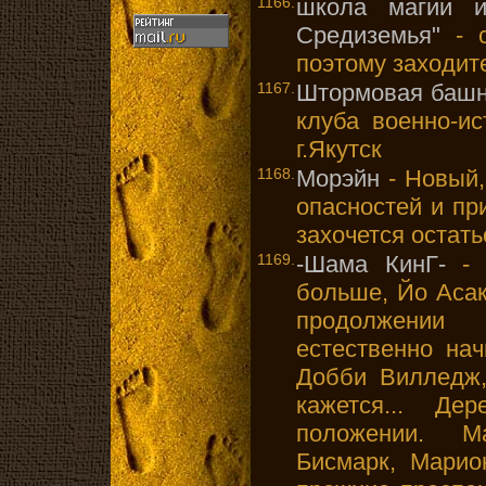
1166.
школа магии и
Средиземья"
- с
поэтому заходите
1167.
Штормовая баш
клуба военно-ис
г.Якутск
1168.
Морэйн
- Новый,
опасностей и при
захочется остать
1169.
-Шама КинГ-
- 
больше, Йо Асак
продолжени
естественно на
Добби Вилледж,
кажется... Д
положении. М
Бисмарк, Марио