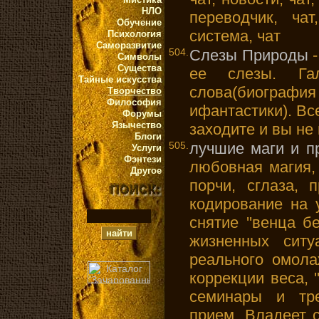
НЛО
переводчик, чат
Обучение
система, чат
Психология
Саморазвитие
504.
Слезы Природы
-
Символы
Существа
ее слезы. Гал
Тайные искусства
слова(биография
Творчество
Философия
ифантастики). Вс
Форумы
Язычество
заходите и вы не
Блоги
505.
лучшие маги и п
Услуги
Фэнтези
любовная магия, 
Другое
порчи, сглаза, п
кодирование на 
снятие ''венца б
жизненных ситу
реального омола
коррекции веса, 
семинары и тр
прием. Владеет 