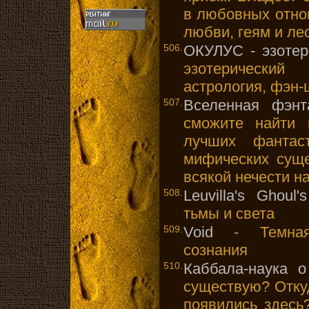
в любовных отно
любви, геям и ле
506.
ОКУЛУС - эзотер
эзотерически
астрология, фэн-
507.
Вселенная фэнт
сможите найти 
лучших фанта
мифических суще
всякой нечести н
508.
Leuvilla's Ghoul'
тьмы и света
509.
Void
- Темная 
сознания
510.
Каббала-наука о
существую? Откуд
появились здесь