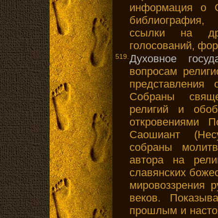
информация о С
библиография,
ссылки на др
голосований, фору
519.
Духовное госуд
вопросам религи
представления 
Собраны свящ
религий и обо
откровениями П
Саошиант (Нес
собраны молитв
автора на рели
славянских божес
мировоззрения р
веков. Показыв
прошлым и насто