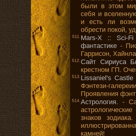
были в этом ми
себя и вселенну
и есть ли возм
обрести покой, у
511.
Mars-X :: Sci-F
фантастике
- Пис
Гаррисон, Хайнла
512.
Сайт Сириуса Б
крестном ГП. Оче
513.
Lissaniel's Castle
Фэнтези-галереи
Проявления фэнте
514.
Астрология.
- Са
астрологические
знаков зодиака
иллюстрированна
камней!