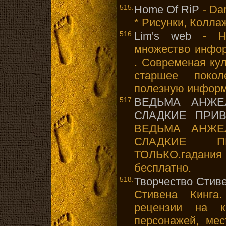
515.
Home Of RiP
- Dar
* Рисунки, Колла
516.
Lim's web
- На
множество инфор
. Современая кул
старшее поко
полезную инфор
517.
ВЕДЬМА АНЖЕ
СЛАДКИЕ ПРИ
ВЕДЬМА АНЖЕ
СЛАДКИЕ 
ТОЛЬКО.гадан
бесплатно.
518.
Творчество Стив
Стивена Кинга.
рецензии на кн
персонажей, мес