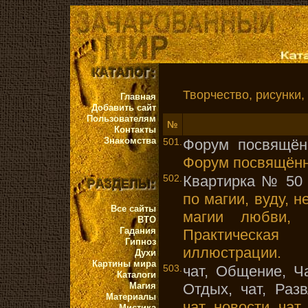
Творчество, рисунки, 
Главная
Добавить сайт
Пользователям
№
Контакты
Знакомства
501.
Форум посвящён
Форум посвящённ
502.
Квартирка № 50
по магии, вуду, 
Все сайты
магии любви, 
ВТО
Гадания
Практическая
Гипноз
иллюстрации.
Духи
Картины мира
503.
чат, Общение, Ча
Каталоги
Магия
Отдых, чат, Разв
Материалы
чат, новости, чат,
Мистика