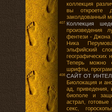
коллекция разли
вы откроете 
заколдованный м
407.
Коллекция шед
произведения л
фентези - Джона
Ника Перумов
эльфийский сл
географических 
Теперь можно с
шрифты, програм
408.
САЙТ ОТ ИНТЕ
Биолокация и ан
ад, приведения, 
биополе и защ
астрал, готовые
секс, гороскоп