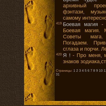
архивный прое
фэнтази, музы
самому интересн
419.
Боевая магия
- 
Боевая магия. 
Советы мага. 
Погадаем. Прив
сглаза и порчи. Л
420.
Я !
- Про меня, 
знаков зодиака,с
Страницы:
1
2
3
4
5
6
7
8
9
10
1
31