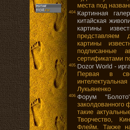
места под назван
404.
Картинная галер
китайская живоп
картины извест
представляем 
картины извест
подписанные а
сертификатами п
405.
Dozor World - ирг
Первая в сво
интелектуальная
Лукьяненко
406.
Форум "Болото
заколдованного 
такие актуальны
Творчество, Ки
Флейм. Также н