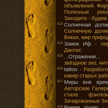
объявлений. Фор
Полезные рек
Заходите - будем
413.
Солнечная доли
Солнечную долин
Викки, мир приро
414.
Замок Иф
- пер
Дантес
415.
...Отражение...
- 
звёздное эхо, нити
416.
tattoo
- Разработ
кавер старых раб
417.
Миры вне време
Авторские Галер
стиле фэнтез
Зачарованные Зе
418.
Время Чудес
- 