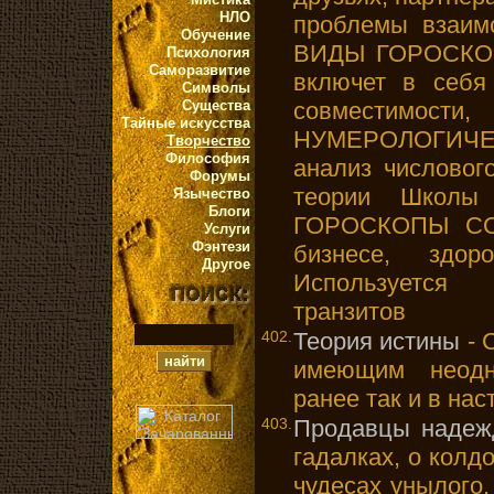
НЛО
проблемы взаим
Обучение
ВИДЫ ГОРОСКО
Психология
Саморазвитие
включет в себя 
Символы
Существа
совместимос
Тайные искусства
НУМЕРОЛОГИЧ
Творчество
Философия
анализ числовог
Форумы
теории Школы 
Язычество
Блоги
ГОРОСКОПЫ СО
Услуги
Фэнтези
бизнесе, здо
Другое
Используется 
транзитов
402.
Теория истины
- 
имеющим неодн
ранее так и в на
403.
Продавцы наде
гадалках, о колд
чудесах унылого,