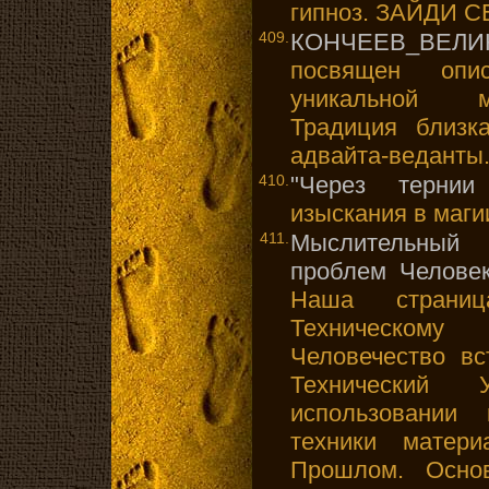
гипноз. ЗАЙДИ 
409.
КОНЧЕЕВ_ВЕЛ
посвящен опи
уникальной м
Традиция близк
адвайта-веданты
410.
"Через тернии 
изыскания в маги
411.
Мыслительный 
проблем Челове
Наша страни
Техническом
Человечество вс
Технический
использовании
техники матер
Прошлом. Основ