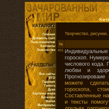
Творчество, рисунки, 
Главная
Добавить сайт
Пользователям
№
Контакты
Знакомства
401.
Индивидуальные 
гороскоп. Нумеро
числового кода. 
любви и здоро
Все сайты
Прогнозироваие 
ВТО
Гадания
можете сделат
Гипноз
гороскопа, ст
Духи
Картины мира
Составленные на
Каталоги
и тексты помогу
Магия
Материалы
друзьях, партнер
Мистика