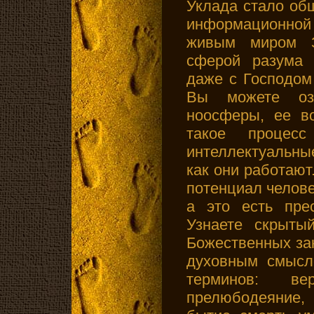
Уклада стало общ
информационной 
живым миром З
сферой разума 
даже с Господом
Вы можете озн
ноосферы, ее во
такое процес
интеллектуальны
как они работают
потенциал челове
а это есть прес
Узнаете скрыты
Божественных за
духовным смысл
терминов: ве
прелюбодеяние,