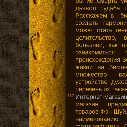
бытие, смерть, ум
дьявол, судьба, 
Расскажем в чём
создать гармон
может стать ген
целительство,
болезней, как о
ознакомиться 
происхождения З
жизни на Земле
множество в
устройстве духо
перечень их такж
412.
Интернет-магазин
магазин предм
товаров Фэн-Шуй
наименовани
фотографиями. О