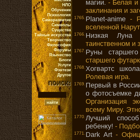
магии.
- Белая и
НЛО
заклинания и за
Обучение
Психология
1765.
Planet-anime
- Р
Саморазвитие
Символы
вселенной Нарут
Существа
1766.
Низкая Луна
-
Тайные искусства
Творчество
таинственном и 
Философия
Форумы
1767.
Руны старшего
Язычество
старшего футарк
Блоги
Услуги
1768.
Хогвартс школа
Фэнтези
Другое
Ролевая игра.
1769.
Первый в Росси
о фотосъемке д
Организация э
всему Миру. Этн
1770.
Лучший спосо
ребенку!
- Подбо
1771.
Dark Art
- Офици