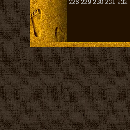
228
229
230
231
232