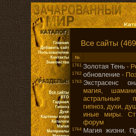
Все сайты (469
Главная
Добавить сайт
Пользователям
Контакты
№
Знакомства
1761.
Золотая Тень
- Р
1762.
обновление
- Поэ
1763.
Экстрасенс он
магия, шамани
Все сайты
ВТО
астральные п
Гадания
гипноз, духи, д
Гипноз
Духи
иные миры. Ст
Картины мира
форум
Каталоги
Магия
1764.
Магия жизни. П
Материалы
Мистика