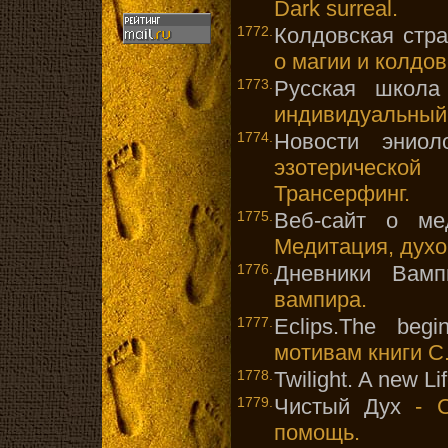
Dark surreal.
1772.
Колдовская стра
о магии и колдов
1773.
Русская школа 
индивидуальный 
1774.
Новости эниол
эзотерическо
Трансерфинг.
1775.
Веб-сайт о ме
Медитация, духо
1776.
Дневники Вамп
вампира.
1777.
Eclips.The begin
мотивам книги С
1778.
Twilight. A new Lif
1779.
Чистый Дух
- С
помощь.