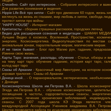
людей.
.
Стихийно. Сайт про интересное.
- Собрание интересного и важн
Для развития,понимания и видения..
.
Hippie Life-Всё про хиппи
- Сайт про движение 60 годов, жизнь хи
взглянуть на жизнь их глазами, мир любовь и хиппи, свобода люд
протест хиппи про войны
.
"HAPPY HOUSE"
- Интернет магазин
.
Крипипасты
- сборник страшных рассказов, городских легенд
.
Видео для расширения сознания и медитации
- ШАМАН МЕДИА
Лучшие Видео о космосе, Вселенной, Пространстве, космиче
энергиях. Космоэнергетика. Видеопутешествия по местам с
аномальным зонам, параллельным мирам, магическим мирам.
.
И не такое бывает
- Блог про Магию рун, гадание, предсказа
Измени свою жизнь...
.
Карты Таро: значения, расклады, обучение
- Статьи, обзоры и в
на тему карт таро: обучение гаданию, история карт таро, гал
колод карт таро
.
Сказы об Аркании
- Красочный мир Авентурии, на котором осно
игровая трилогия - Сказы об Аркании
.
Донецк иной...
- О паранормальном, эзотерическом, необъясним
г. Донецке
.
Космоэнергетика Школа им.Петрова В.А.
- Школа космоэнерге
Эгида им.Петрова В.А. - обучение космоэнергетике, целительс
посвящение в частоты, оздоровительные сеансы, энергетиче
диагностика, лечение хронических заболеваний, индивидуал
сеансы. С 2007 года школа КЭ Эгида является чле
международной Ассоциации Учеников академика В.А. Петров
Центре проводится работа по исцелению хронических заболеван