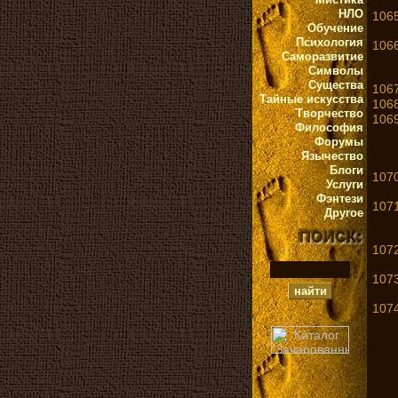
НЛО
1065
Обучение
Психология
1066
Саморазвитие
Символы
Существа
1067
Тайные искусства
1068
Творчество
1069
Философия
Форумы
Язычество
Блоги
1070
Услуги
Фэнтези
1071
Другое
1072
1073
1074