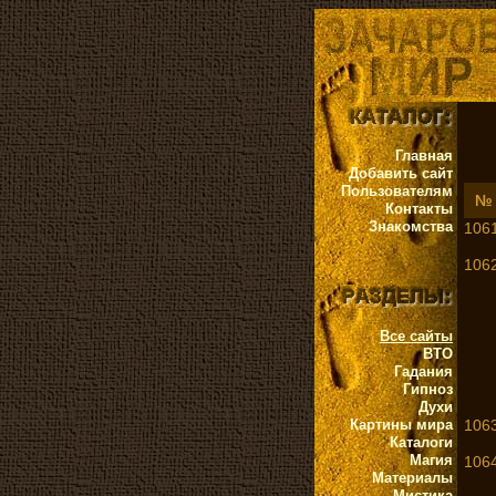
Главная
Добавить сайт
Пользователям
№
Контакты
Знакомства
1061
1062
Все сайты
ВТО
Гадания
Гипноз
Духи
Картины мира
1063
Каталоги
Магия
1064
Материалы
Мистика