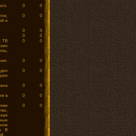
ого.
0
0
ппи,
0
0
ей и
0
0
0
0
 ТВ
0
0
ских
илы,
ния.
0
0
идео
0
0
ереи
вана
0
0
ом в
0
0
тики
0
0
тво,
ская
ьные
ном
а. В
ий.