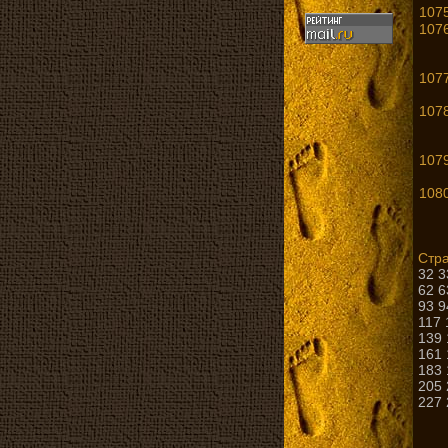
1075
1076
1077
1078
1079
1080
Стр
32
3
62
6
93
9
117
139
161
183
205
227