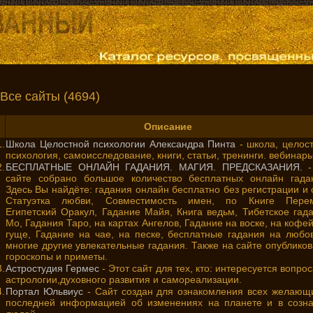
Все сайты (4694)
Описание
.
Школа Целостной психологии Александра Пинта
- школа, целос
психология, самоисследование, книги, статьи, тренинги. вебинар
.
БЕСПЛАТНЫЕ ОНЛАЙН ГАДАНИЯ. МАГИЯ. ПРЕДСКАЗАНИЯ.
-
сайте собрано большое количество бесплатных онлайн гада
Здесь Вы найдёте: гадания онлайн бесплатно без регистрации и 
Статуэтка любви, Совместимость имен, по Книге Перем
Египетский Оракул, Гадание Майя, Книга ведьм, Тибетское гад
Мо, Гадания Таро, на картах Ангелов, Гадание на воске, на кофе
гуще, Гадание на чае, на песке, бесплатные гадания на любо
многие другие увлекательные гадания. Также на сайте опублико
гороскопы и приметы.
.
Астростудия Гермес
- Этот сайт для тех, кто: интересуется вопро
астрологии,духовного развития и самореализации.
.
Портал Юльвиус
- Сайт создан для ознакомления всех желающ
последней информацией об изменениях на планете и в созн