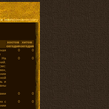
хостов
хитов
сегодня
сегодня
тная
0
0
ы
 На
0
0
ний.
смс:
ен,
ание
йной
вь и
ваны
сами
0
0
их с
0
0
ании