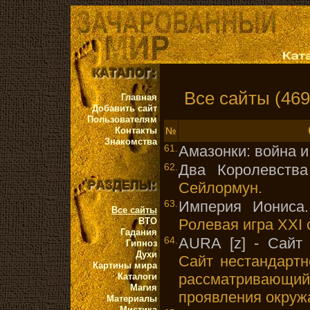
Все сайты (469
Главная
Добавить сайт
Пользователям
Контакты
№
Знакомства
61.
Амазонки: война 
62.
Два Королевства
Сейлормун.
63.
Империя Иониса
Все сайты
ВТО
Ролевая игра XXI 
Гадания
64.
AURA [z] - Сайт 
Гипноз
Духи
Сайт нестандартн
Картины мира
рассматривающий
Каталоги
Магия
проявления окру
Материалы
Мистика