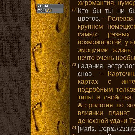
хиромантия, нумер
72.
Кто бы ты ни бы
цветов.
- Ролевая
крупном немецко
самых разных 
возможностей. у 
эмоциями жизнь, 
нечто очень необы
73.
Гадания, астроло
снов.
- Карточны
картах с инте
подробным толков
типы и свойства 
Астрология по зн
влиянии планет 
денежной удачи.Т
74.
|Paris. L'op&#233;r