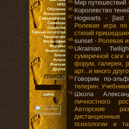
65.
Мир путешествий
НЛО
66.
Королевство тене
Обучение
Психология
67.
Hogwarts - [last 
Саморазвитие
Символы
Ролевая игра по
Существа
стихий пришедших
Тайные искусства
Творчество
68.
sunset
- Ролевая и
Философия
Форумы
69.
Ukrainian Twiligh
Язычество
сумеречной саге 
Блоги
Услуги
форум, галерея, р
Фэнтези
Другое
арт...и много друго
70.
Говорим по-эльф
телерин. Учебники
71.
Школа Алексан
личностного ро
Авторские ра
дистанционные
психологии и та