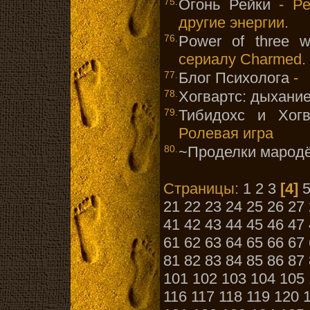
75.
Огонь Рейки
- Ре
другие энергии.
76.
Power of three wi
сериалу Charmed.
77.
Блог Психолога
-
78.
Хогвартс: дыхани
79.
Тибидохс и Хогв
Ролевая игра
80.
~Проделки марод
Страницы:
1
2
3
[4]
21
22
23
24
25
26
27
41
42
43
44
45
46
47
61
62
63
64
65
66
67
81
82
83
84
85
86
87
101
102
103
104
105
116
117
118
119
120