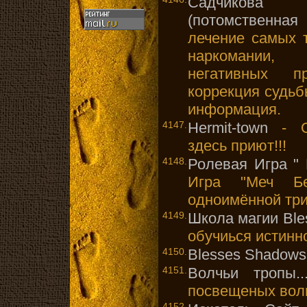
Садчикова 
(потомственная
лечение самых 
наркомании,
негативных пр
коррекция судьб
информация.
4147.
Hermit-town
- Ор
здесь приют!!!
4148.
Ролевая Игра "
Игра "Меч Б
одноимённой три
4149.
Школа магии Ble
обучиься истинн
4150.
Blesses Shadows
4151.
Волчьи тропы..
посвещеных воль
4152.