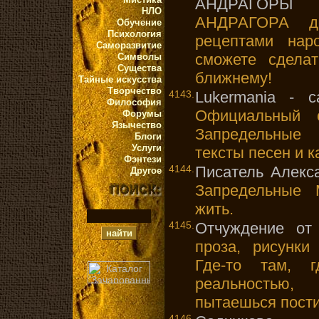
АНДРАГОРЫ
-
НЛО
АНДРАГОРА де
Обучение
Психология
рецептами нар
Саморазвитие
сможете сдела
Символы
Существа
ближнему!
Тайные искусства
Творчество
4143.
Lukermania - 
Философия
Официальный с
Форумы
Язычество
Запредельные 
Блоги
Услуги
тексты песен и к
Фэнтези
4144.
Писатель Алекс
Другое
Запредельные 
жить.
4145.
Отчуждение от
проза, рисунки
Где-то там, 
реальностью
пытаешься пости
4146.