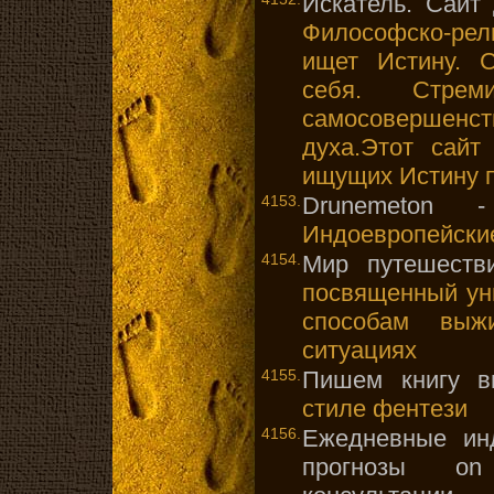
Искатель. Сайт
Философско-рел
ищет Истину. С
себя. Стрем
самосовершен
духа.Этот сайт
ищущих Истину п
4153.
Drunemeton 
Индоевропейские
4154.
Мир путешеств
посвященный ун
способам выж
ситуациях
4155.
Пишем книгу в
стиле фентези
4156.
Ежедневные ин
прогнозы on 