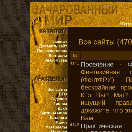
Все сайты (470
Главная
Добавить сайт
Пользователям
Контакты
№
Знакомства
4141.
Поселение - Ф
Фентезийная 
(ФентФРИ) П
бескрайние про
Все сайты
Кто Вы? Маг? 
ВТО
Гадания
ищущий прав
Гипноз
Духи
докажите, что э
Картины мира
Вам!
Каталоги
Магия
4142.
Практическ
Материалы
Мистика