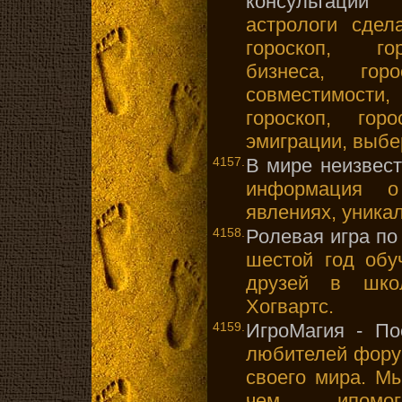
консультации
- 
астрологи сдел
гороскоп, гор
бизнеса, гор
совместимости,
гороскоп, гор
эмиграции, выбе
4157.
В мире неизвест
информация о
явлениях, уника
4158.
Ролевая игра по
шестой год обу
друзей в шко
Хогвартс.
4159.
ИгроМагия - По
любителей фору
своего мира. М
чем ипомо