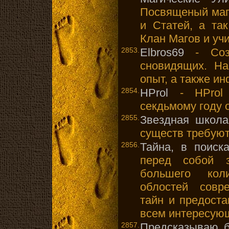
Посвященый маг
и Статей, а та
Клан Магов и уч
2853.
Elbros69
- Созд
сновидящих. Н
опыт, а также ин
2854.
HProl
- HProl 
секдьмому году 
2855.
Звездная школа
существ требуют
2856.
Тайна, в поиск
перед собой 
большего кол
облостей совр
тайн и предост
всем интересую
2857.
Предсказываю б