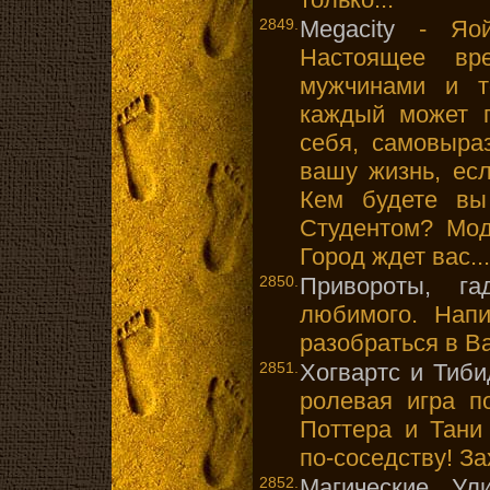
2849.
Megacity
- Яойн
Настоящее вр
мужчинами и т
каждый может п
себя, самовыра
вашу жизнь, ес
Кем будете вы
Студентом? Мо
Город ждет вас...
2850.
Привороты, га
любимого. Нап
разобраться в В
2851.
Хогвартс и Тиб
ролевая игра 
Поттера и Тани
по-соседству! З
2852.
Магические Ул