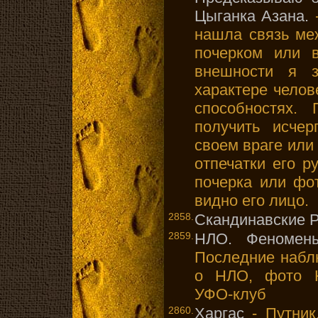
Цыганка Азана.
-
нашла связь ме
почерком или 
внешности я з
характере челов
способностях.
получить исче
своем враге или 
отпечатки его р
почерка или фо
видно его лицо.
2858.
Скандинавские 
2859.
НЛО. Феномены
Последние набл
о НЛО, фото Н
УФО-клуб
2860.
Харгас
- Путник