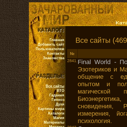
Все сайты (469
Главная
Добавить сайт
Пользователям
Контакты
№
Знакомства
2841.
Final World - 
Эзотериков и Ма
общение с ед
опытом и полу
Все сайты
магической 
ВТО
Гадания
Биоэнергетик
Гипноз
Духи
сновидения,
Картины мира
измерения, йо
Каталоги
Магия
психология.
Материалы
Мистика