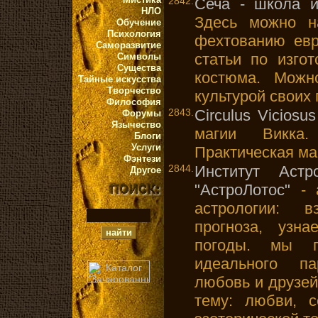
2842.
Сеча - школа и
НЛО
Здесь можно н
Обучение
Психология
фехтованию евр
Саморазвитие
статьи по изго
Символы
Существа
костюма. Можн
Тайные искусства
Творчество
культурой своих 
Философия
2843.
Circulus Viciosus
Форумы
Язычество
магии Викка.
Блоги
Услуги
Практическая ма
Фэнтези
2844.
Институт Астр
Другое
"АстроЛотос"
- a
астрологии: в
прогноза, узна
погоды. мы 
идеального па
любовь и друзей
тему: любви, с