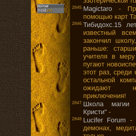
эзотерической то
2845.
Magictaro
- Про
помощью карт Та
2846.
Тибидохс.15 лет
известный все
закончил школу
раньше: старш
учителя в меру
пугают новоиспе
этот раз, среди
остальной комп
ожидают но
приключения!
2847.
Школа магии 
Кристи"
-
2848.
Lucifer Forum
- 
демонах, медит
только...