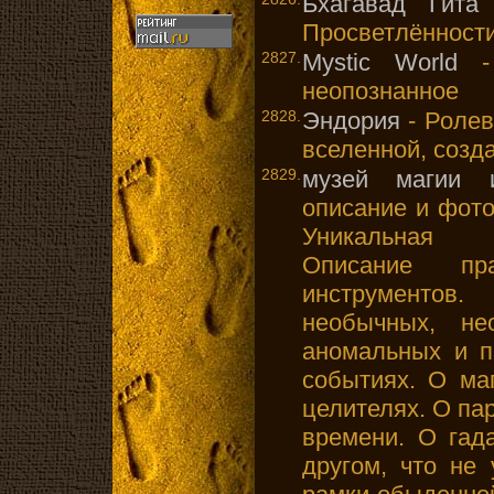
Бхагавад Гита
Просветлённост
2827.
Mystic World
- 
неопознанное
2828.
Эндория
- Ролев
вселенной, соз
2829.
музей магии 
описание и фот
Уникальная 
Описание пр
инструментов
необычных, не
аномальных и п
событиях. О ма
целителях. О па
времени. О гад
другом, что не