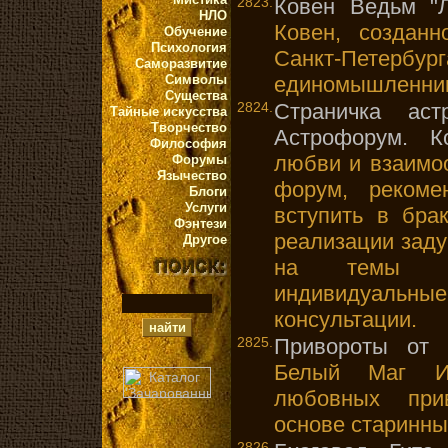
2823.
Ковен Ведьм "
НЛО
Ковен, создан
Обучение
Психология
Санкт-Пе
Саморазвитие
Символы
единомышленник
Существа
2824.
Страничка аст
Тайные искусства
Творчество
Астрофорум. Ко
Философия
любви и взаимо
Форумы
Язычество
форум, рекоме
Блоги
Услуги
вступить в бра
Фэнтези
реализации заду
Другое
на темы аст
индивидуаль
консультации.
2825.
Привороты от 
Белый Маг Иг
любовных при
основе старинны
2826.