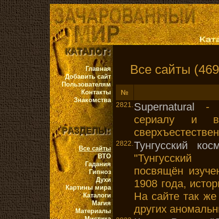
Все сайты (469
Главная
Добавить сайт
Пользователям
Контакты
№
Знакомства
2821.
Supernatural
- Ф
сериалу и в
сверхъестестве
2822.
Тунгусский кос
Все сайты
"Тунгусский
ВТО
Гадания
посвящён изуче
Гипноз
Духи
1908 года, исто
Картины мира
На сайте так ж
Каталоги
Магия
других аномальн
Материалы
Мистика