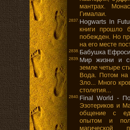
мантрах. Мона
Гималаи.
2837.
Hogwarts In Futu
книги прошло 
побежден. Но пр
на его месте пос
2838.
Бабушка Ефросин
2839.
Мир жизни и с
земле четыре сти
Вода. Потом на
Зло... Много кр
столетия...
2840.
Final World - 
Эзотериков и Ма
общение с ед
опытом и полу
магической 