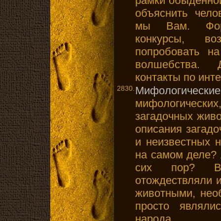
рамки обыденной
объяснить чело
мы Вам. Фор
конкурсы, в
попробовать на
волшебства. 
контакты по инт
2830.
Мифологически
мифологически
загадочных жив
описания загад
и неизвестных 
на самом деле?
сих пор? В
отождествляли 
животными, нео
просто являли
народа.