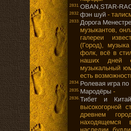
2831.
OBAN,STAR-RA
2832.
фэн шуй
- талис
2833.
Дорога Менестр
музыкантов, онл
галереи извес
(Город), музык
фолк, всё в сти
наших дней е
музыкальный юмо
есть возможност
2834.
Ролевая игра по
2835.
Мародёры
-
2836.
Тибет и Китай
высокогорной с
древнем гор
находящемся 
наследии, будди