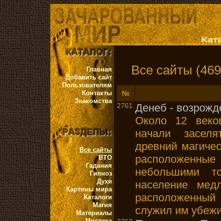
Все сайты (469
Главная
Добавить сайт
Пользователям
Контакты
№
Знакомства
2761.
Денеб - возрожд
Около 12 веко
начали заселя
древний магичес
Все сайты
расположенн
ВТО
Гадания
небольшими то
Гипноз
Духи
население медл
Картины мира
расположенны
Каталоги
Магия
служил им убеж
Материалы
Мистика