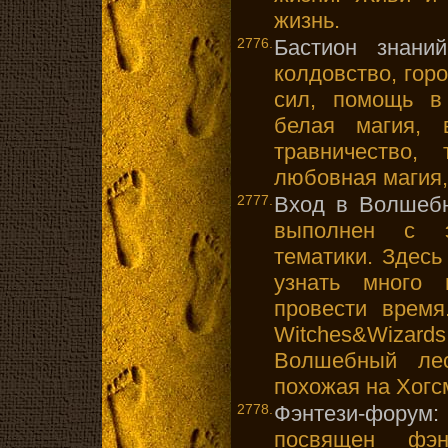
жизнь.
2776.
Бастион знаний
колдовство, горо
сил, помощь в 
белая магия, 
травничество, 
любовная магия,
2777.
Вход в Волшеб
выполнен с э
тематики. Здесь
узнать много 
провести время
Witches&Wizard
Волшебный ле
похожая на Хогс
2778.
Фэнтези-форум
посвящен фэ