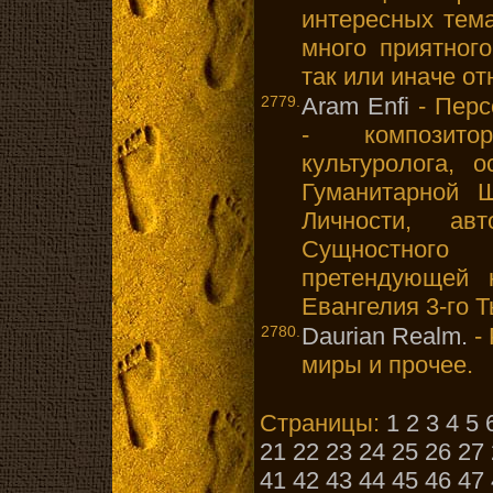
интересных тема
много приятног
так или иначе о
2779.
Aram Enfi
- Перс
- композито
культуролога, 
Гуманитарной 
Личности, ав
Сущностного
претендующей 
Евангелия 3-го 
2780.
Daurian Realm.
-
миры и прочее.
Страницы:
1
2
3
4
5
21
22
23
24
25
26
27
41
42
43
44
45
46
47