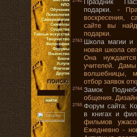
2762.
Праздник Пас
НЛО
подарки.
- Праз
Обучение
Психология
воскресения, 
Саморазвитие
сайте вы найд
Символы
Существа
подарки.
Тайные искусства
Творчество
2763.
Школа магии и 
Философия
новая школа сег
Форумы
Язычество
Она нуждаетс
Блоги
Услуги
учителей. Дамы
Фэнтези
волшебницы, м
Другое
отбор заявок от
2764.
Замок Поднеб
общения. Дизайн
2765.
Форум сайта: К
в книгах и фил
фильмов ужасо
Ежедневно - но