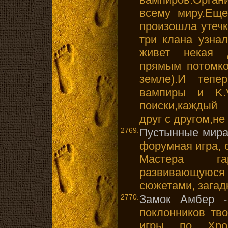
всему миру.Ещ
произошла утеч
три клана узна
живет некая д
прямым потомко
земле).И тепе
вампиры и K.V
поиски,каждый 
друг с другом,не
2769.
Пустынные мир
форумная игра, 
Мастера гар
развивающуюся
сюжетами, загад
2770.
Замок Амбер -
поклонников тв
игры по Хро