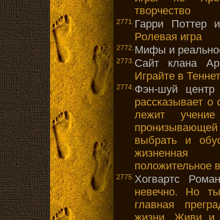
творчество
2771.
Гарри Поттер 
Ролевая игра
2772.
Мифы и реально
2773.
Сайт клана Арр
Играйте в Теннет
2774.
Фэн-шуй цент
рассказывает о
лежит учение
пронизывающей 
выбрать и обу
жизненная 
положительное в
2775.
Хогвартс Роман
невечно. Но т
главная прегр
жизни. Живи и