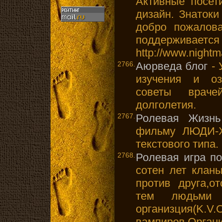
Активные посет
дизайн. Знаток
добро пожалов
поддерж
http://www.nightm
2766.
Аюрведа блог
- 
изучения и оз
советы врач
долголетия.
2767.
Ролевая Жизн
фильму ЛЮДИ-Х
текстового типа.
2768.
Ролевая игра п
сотен лет клан
против друга,о
тем людьми 
организция(K.V
вампиров.Орган