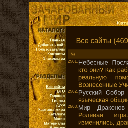
Все сайты (469
Главная
Добавить сайт
Пользователям
Контакты
№
Знакомства
2501.
Небесные Посл
кто они? Как раб
реальную помо
Вознесенные Учи
Все сайты
2502.
Русский Собор 
ВТО
Гадания
языческая общи
Гипноз
Духи
2503.
Мир Драконов
Картины мира
Ролевая игр
Каталоги
Магия
изменились, др
Материалы
Мистика