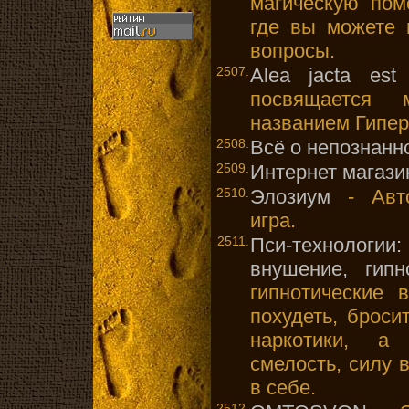
магическую пом
где вы можете 
вопросы.
2507.
Alea jacta est
-
посвящается 
названием Гипер
2508.
Всё о непознанн
2509.
Интернет магази
2510.
Элозиум
- Авто
игра.
2511.
Пси-технолог
внушение, гипн
гипнотические 
похудеть, бросит
наркотики, а
смелость, силу 
в себе.
2512.