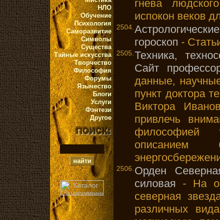
гнева людског
НЛО
испокон веков д
Обучение
Психология
2504.
Астрологически
Саморазвитие
Символы
гороскоп
- Стать
Существа
2505.
Техника, техно
Тайные искусства
Творчество
Сайт профессо
Философия
Форумы
данные, научны
Язычество
пункт доктора т
Блоги
Услуги
Виктора Ивано
Фэнтези
привлечь внима
Другое
философией т
описанием
энергосбережен
2506.
Орден Северна
силовая
- На о
северная звез
различных вида