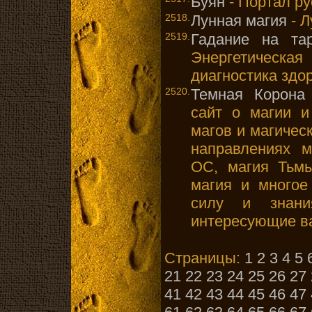
Буян
- Портал ру
2518.
Лунная магия
- Л
2519.
Гадание на та
Энергетичес
диагностика здо
2520.
Темная Корона
сайт о магии и
магов и магичес
направлениях м
ОС, магия Тьмы
магия и многое
силу и знан
интересующие в
Страницы:
1
2
3
4
5
21
22
23
24
25
26
27
41
42
43
44
45
46
47