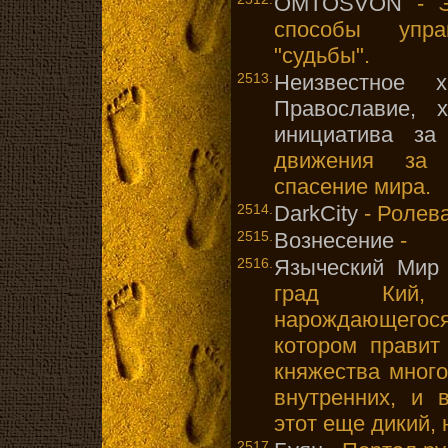
OMTOSVON
- Э
способы упр
"судьбы".
2513.
Неизвестное х
Православие, х
инициатива за
движения за 
спасение мира.
2514.
DarkCity
- Ролева
2515.
Вознесение
-
2516.
Языческий Мир
град Кий, 
нарождающегос
котором правит
княжества много
внутренних, и 
этот еще дикий, 
2517.